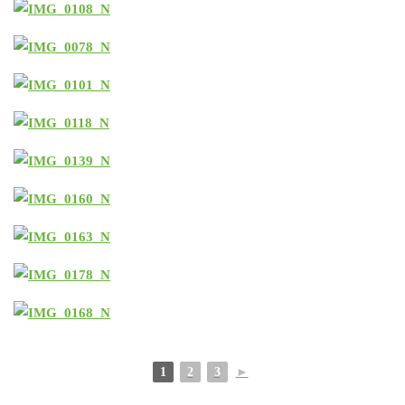
1
2
3
►