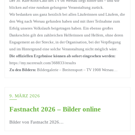
Der 30. Kurt-Roth-Lauf des TV 08 Wersau liegt hinter uns – und wir
blicken auf eine rundum gelungene Veranstaltung zurück.
Wir bedanken uns ganz herzlich bei allen Läuferinnen und Läufern, die
den Weg nach Wersau gefunden haben und mit ihrer Teilnahme zum
Erfolg unseres Volkslaufs beigetragen haben. Ein ebenso großes
Dankeschön gilt den zahlreichen Helferinnen und Helfern, ohne deren
Engagement an der Strecke, in der Organisation, bei der Verpflegung
und im Hintergrund eine solche Veranstaltung nicht möglich wäre.
Die offiziellen Ergebnisse können ab sofort eingesehen werden:
https://my.raceresult.com/368833/results
Zu den Bildern:
Bildergalerie – Breitensport – TV 1908 Wersau…
9. MÄRZ 2026
Fastnacht 2026 – Bilder online
Bilder von Fastnacht 2026…